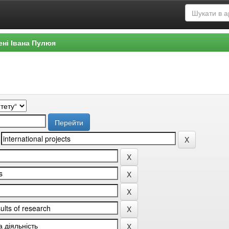
ені Івана Пулюя