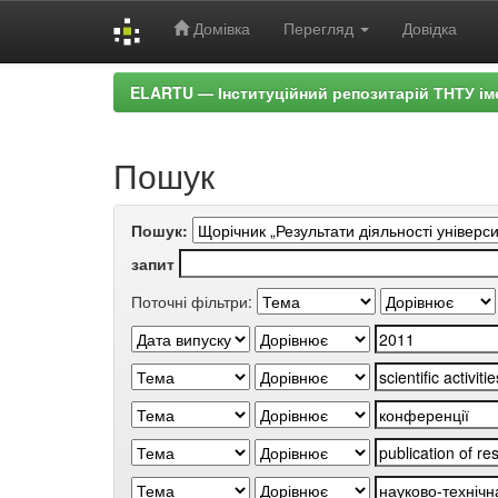
Домівка
Перегляд
Довідка
Skip
ELARTU — Інституційний репозитарій ТНТУ ім
navigation
Пошук
Пошук:
запит
Поточні фільтри: