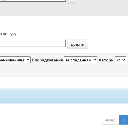
в пошуку.
Впорядкування
Автори
назад
1