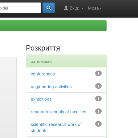
Вхід:
Мова
Розкриття
за темами
conferences
1
engineering activities
1
exhibitions
1
research schools of faculties
1
scientific-research work of
1
students