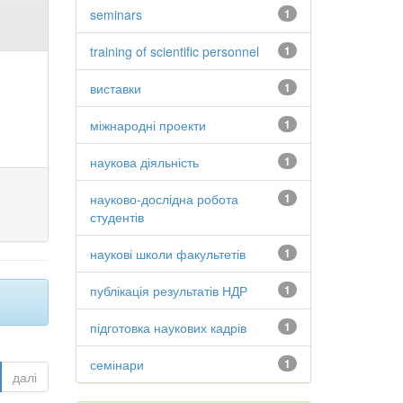
seminars
1
training of scientific personnel
1
виставки
1
міжнародні проекти
1
наукова діяльність
1
науково-дослідна робота
1
студентів
наукові школи факультетів
1
публікація результатів НДР
1
підготовка наукових кадрів
1
семінари
1
далі