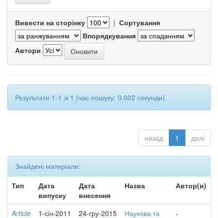
Вивести на сторінку
|
Сортування
Впорядкування
Автори
Результати 1-1 зі 1 (час пошуку: 0.002 секунди).
назад
1
далі
Знайдені матеріали:
Тип
Дата
Дата
Назва
Автор(и)
випуску
внесення
Article
1-січ-2011
24-гру-2015
Наукова та
-