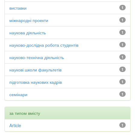
виставки
1
міжнародні проекти
1
наукова діяльність
1
науково-дослідна робота студентів
1
науково-технічна діяльність
1
наукові школи факультетів
1
підготовка наукових кадрів
1
семінари
1
за типом вмісту
Article
1