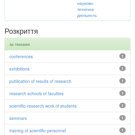
науково-
технічна
діяльність
Розкриття
за темами
conferences
1
exhibitions
1
publication of results of research
1
research schools of faculties
1
scientific-research work of students
1
seminars
1
training of scientific personnel
1