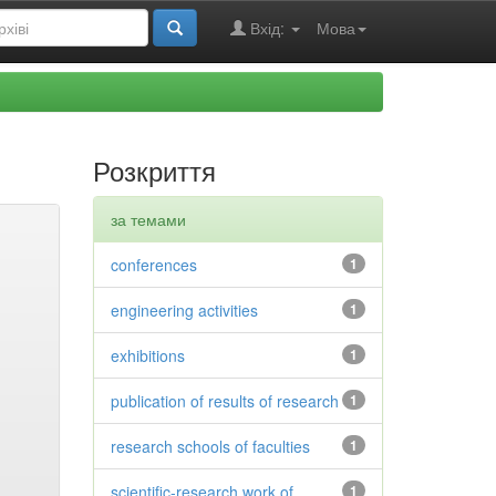
Вхід:
Мова
Розкриття
за темами
conferences
1
engineering activities
1
exhibitions
1
publication of results of research
1
research schools of faculties
1
scientific-research work of
1