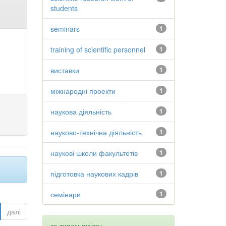
students
seminars
1
training of scientific personnel
1
виставки
1
міжнародні проекти
1
наукова діяльність
1
науково-технічна діяльність
1
наукові школи факультетів
1
підготовка наукових кадрів
1
семінари
1
далі
за типом вмісту