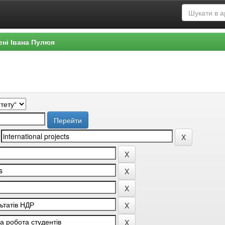
ені Івана Пулюя