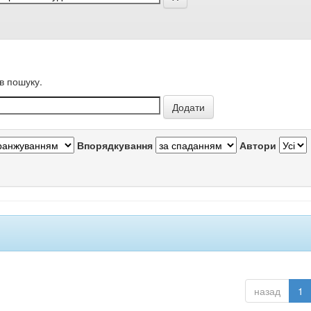
в пошуку.
Впорядкування
Автори
назад
1