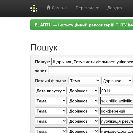
Домівка
Перегляд
Довідка
Skip
ELARTU — Інституційний репозитарій ТНТУ ім
navigation
Пошук
Пошук:
запит
Поточні фільтри: