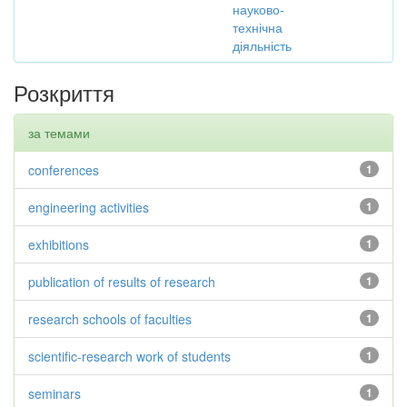
науково-
технічна
діяльність
Розкриття
за темами
conferences
1
engineering activities
1
exhibitions
1
publication of results of research
1
research schools of faculties
1
scientific-research work of students
1
seminars
1