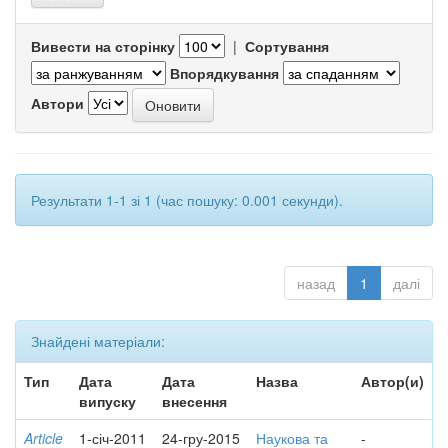
Вивести на сторінку
|
Сортування
Впорядкування
Автори
Результати 1-1 зі 1 (час пошуку: 0.001 секунди).
назад
1
далі
Знайдені матеріали:
Тип
Дата
Дата
Назва
Автор(и)
випуску
внесення
Article
1-січ-2011
24-гру-2015
Наукова та
-