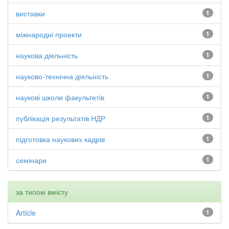
виставки
1
міжнародні проекти
1
наукова діяльність
1
науково-технічна діяльність
1
наукові школи факультетів
1
публікація результатів НДР
1
підготовка наукових кадрів
1
семінари
1
за типом вмісту
Article
1