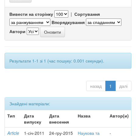
Вивести на сторінку
|
Сортування
Впорядкування
Автори
Результати 1-1 зі 1 (час пошуку: 0.001 секунди).
назад
1
далі
Знайдені матеріали:
Тип
Дата
Дата
Назва
Автор(и)
випуску
внесення
Article
1-січ-2011
24-гру-2015
Наукова та
-