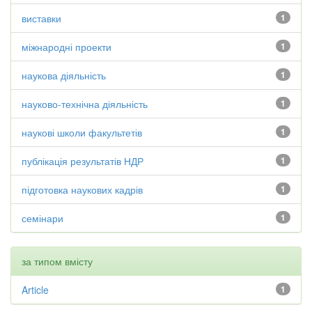
виставки
1
міжнародні проекти
1
наукова діяльність
1
науково-технічна діяльність
1
наукові школи факультетів
1
публікація результатів НДР
1
підготовка наукових кадрів
1
семінари
1
за типом вмісту
Article
1