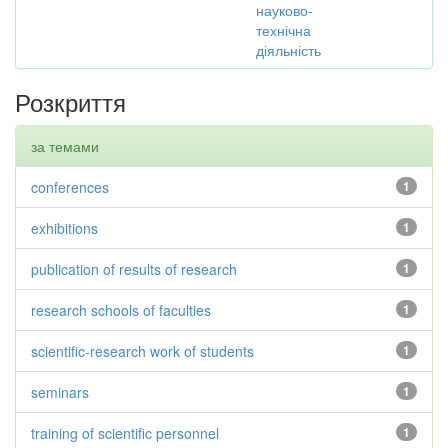
науково-
технічна
діяльність
Розкриття
за темами
conferences
1
exhibitions
1
publication of results of research
1
research schools of faculties
1
scientific-research work of students
1
seminars
1
training of scientific personnel
1