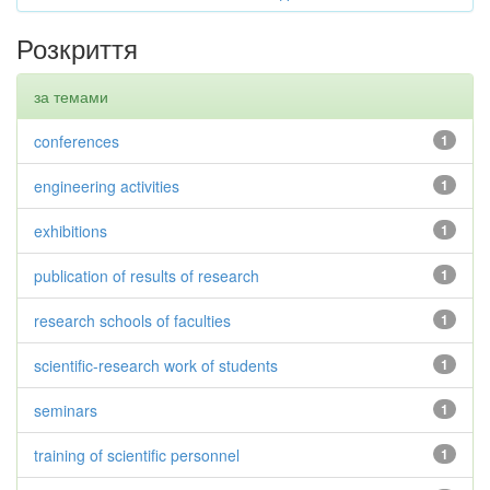
Розкриття
за темами
conferences
1
engineering activities
1
exhibitions
1
publication of results of research
1
research schools of faculties
1
scientific-research work of students
1
seminars
1
training of scientific personnel
1