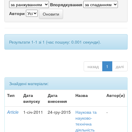
Впорядкування
Автори
Результати 1-1 зі 1 (час пошуку: 0.001 секунди).
назад
1
далі
Знайдені матеріали:
Тип
Дата
Дата
Назва
Автор(и)
випуску
внесення
Article
1-січ-2011
24-гру-2015
Наукова та
-
науково-
технічна
діяльність