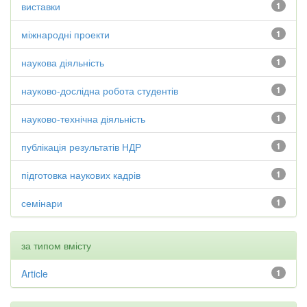
виставки
1
міжнародні проекти
1
наукова діяльність
1
науково-дослідна робота студентів
1
науково-технічна діяльність
1
публікація результатів НДР
1
підготовка наукових кадрів
1
семінари
1
за типом вмісту
Article
1