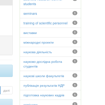
students
seminars
1
training of scientific personnel
1
виставки
1
міжнародні проекти
1
наукова діяльність
1
науково-дослідна робота
1
студентів
наукові школи факультетів
1
публікація результатів НДР
1
далі
підготовка наукових кадрів
1
семінари
1