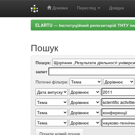
Домівка
Перегляд
Довідка
Skip
ELARTU — Інституційний репозитарій ТНТУ ім
navigation
Пошук
Пошук:
запит
Поточні фільтри:
Почати новий пошук