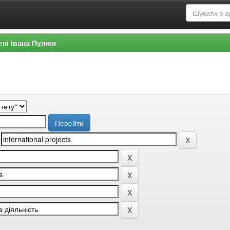
ені Івана Пулюя