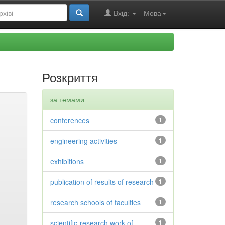
Вхід:
Мова
Розкриття
за темами
conferences
1
engineering activities
1
exhibitions
1
publication of results of research
1
research schools of faculties
1
scientific-research work of
1