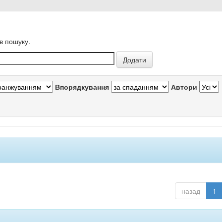
в пошуку.
Впорядкування
Автори
назад
1