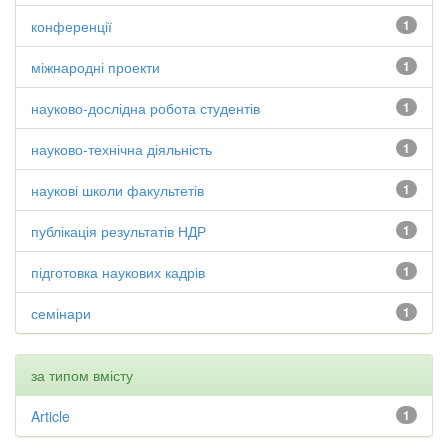
конференції
1
міжнародні проекти
1
науково-дослідна робота студентів
1
науково-технічна діяльність
1
наукові школи факультетів
1
публікація результатів НДР
1
підготовка наукових кадрів
1
семінари
1
за типом вмісту
Article
1