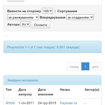
Вивести на сторінку
|
Сортування
Впорядкування
Автори
Результати 1-1 зі 1 (час пошуку: 0.001 секунди).
назад
1
далі
Знайдені матеріали:
Тип
Дата
Дата
Назва
Автор(и)
випуску
внесення
Article
1-січ-2011
24-гру-2015
Наукова та
-