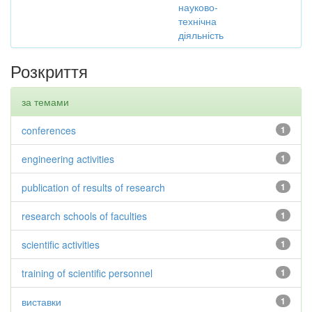
науково-
технічна
діяльність
Розкриття
за темами
conferences
1
engineering activities
1
publication of results of research
1
research schools of faculties
1
scientific activities
1
training of scientific personnel
1
виставки
1