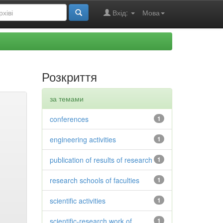
Вхід:
Мова
Розкриття
за темами
conferences
1
engineering activities
1
publication of results of research
1
research schools of faculties
1
scientific activities
1
scientific-research work of
1