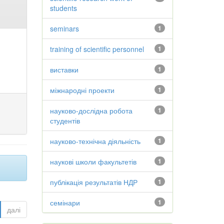
students
seminars
1
training of scientific personnel
1
виставки
1
міжнародні проекти
1
науково-дослідна робота
1
студентів
науково-технічна діяльність
1
наукові школи факультетів
1
публікація результатів НДР
1
семінари
1
далі