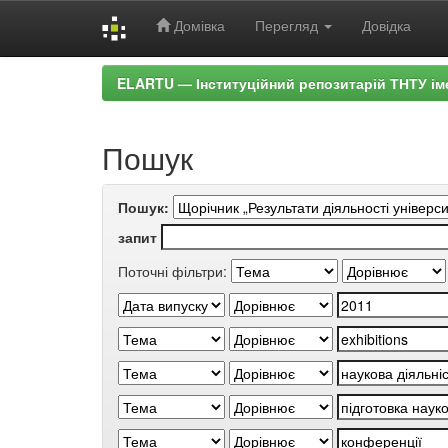
Домівка
Перегляд
Довідка
Skip
ELARTU — Інституційний репозитарій ТНТУ ім
navigation
Пошук
Пошук:
запит
Поточні фільтри: