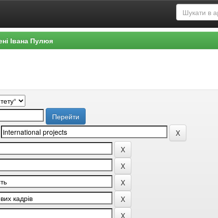
ені Івана Пулюя