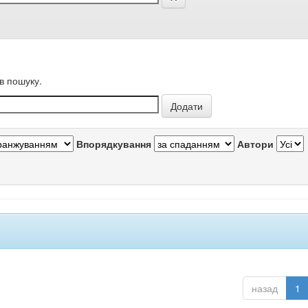
в пошуку.
Впорядкування
Автори
назад
1