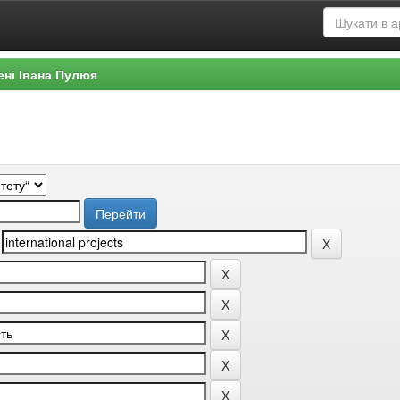
ені Івана Пулюя