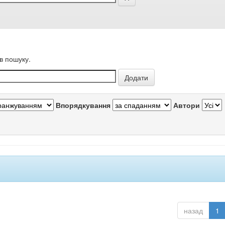
в пошуку.
Впорядкування
Автори
назад
1