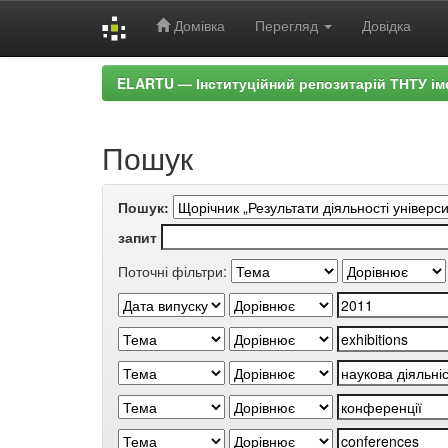
Домівка
Перегляд
Довідка
Skip
ELARTU — Інституційний репозитарій ТНТУ ім
navigation
Пошук
Пошук:
запит
Поточні фільтри: