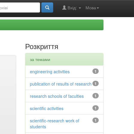
Вхід:
Мова
Розкриття
за темами
engineering activities
1
publication of results of research
1
research schools of faculties
1
scientific activities
1
scientific-research work of
1
students