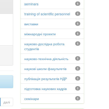
seminars
1
training of scientific personnel
1
виставки
1
міжнародні проекти
1
науково-дослідна робота
1
студентів
науково-технічна діяльність
1
наукові школи факультетів
1
публікація результатів НДР
1
підготовка наукових кадрів
1
семінари
1
далі