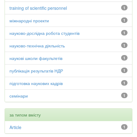
training of scientific personnel
1
міжнародні проекти
1
науково-дослідна робота студентів
1
науково-технічна діяльність
1
наукові школи факультетів
1
публікація результатів НДР
1
підготовка наукових кадрів
1
семінари
1
за типом вмісту
Article
1