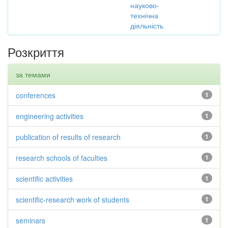
науково-
технічна
діяльність
Розкриття
за темами
conferences
1
engineering activities
1
publication of results of research
1
research schools of faculties
1
scientific activities
1
scientific-research work of students
1
seminars
1