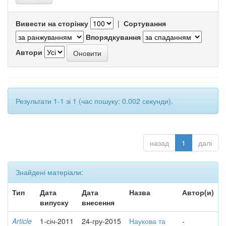
Вивести на сторінку
|
Сортування
Впорядкування
Автори
Результати 1-1 зі 1 (час пошуку: 0.002 секунди).
назад
1
далі
Знайдені матеріали:
Тип
Дата
Дата
Назва
Автор(и)
випуску
внесення
Article
1-січ-2011
24-гру-2015
Наукова та
-