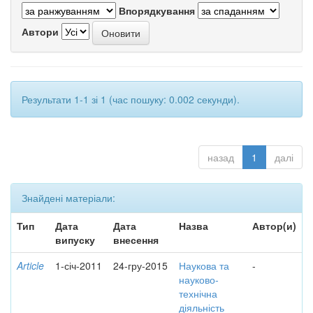
Впорядкування
Автори
Результати 1-1 зі 1 (час пошуку: 0.002 секунди).
назад
1
далі
Знайдені матеріали:
Тип
Дата
Дата
Назва
Автор(и)
випуску
внесення
Article
1-січ-2011
24-гру-2015
Наукова та
-
науково-
технічна
діяльність