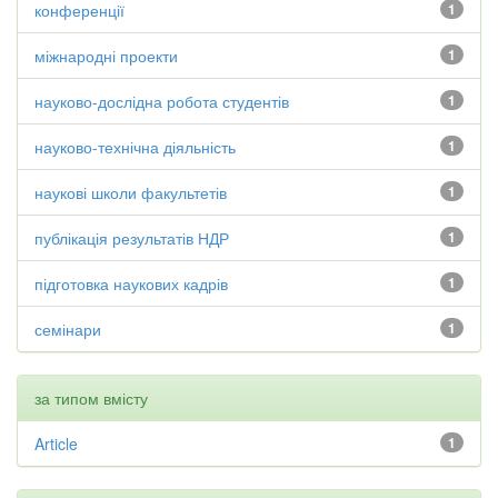
конференції
1
міжнародні проекти
1
науково-дослідна робота студентів
1
науково-технічна діяльність
1
наукові школи факультетів
1
публікація результатів НДР
1
підготовка наукових кадрів
1
семінари
1
за типом вмісту
Article
1