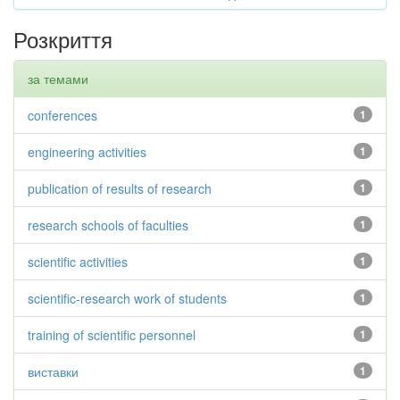
Розкриття
за темами
conferences
1
engineering activities
1
publication of results of research
1
research schools of faculties
1
scientific activities
1
scientific-research work of students
1
training of scientific personnel
1
виставки
1