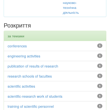
науково-
технічна
діяльність
Розкриття
за темами
conferences
1
engineering activities
1
publication of results of research
1
research schools of faculties
1
scientific activities
1
scientific-research work of students
1
training of scientific personnel
1