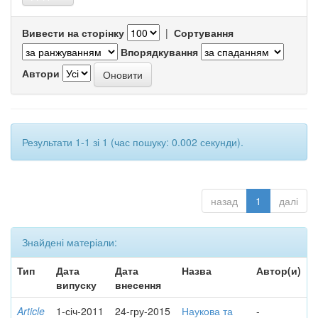
Вивести на сторінку
|
Сортування
Впорядкування
Автори
Результати 1-1 зі 1 (час пошуку: 0.002 секунди).
назад
1
далі
Знайдені матеріали:
Тип
Дата
Дата
Назва
Автор(и)
випуску
внесення
Article
1-січ-2011
24-гру-2015
Наукова та
-