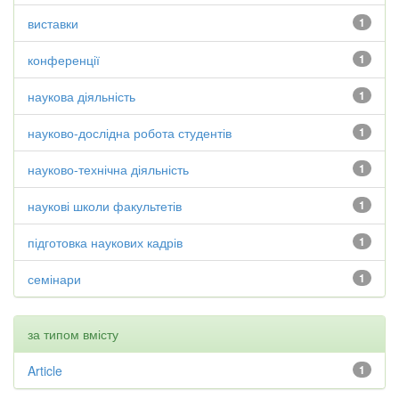
виставки
1
конференції
1
наукова діяльність
1
науково-дослідна робота студентів
1
науково-технічна діяльність
1
наукові школи факультетів
1
підготовка наукових кадрів
1
семінари
1
за типом вмісту
Article
1