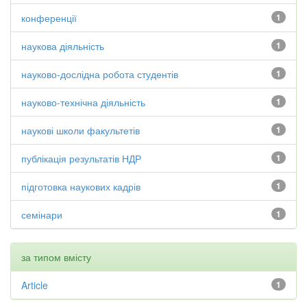
конференції
1
наукова діяльність
1
науково-дослідна робота студентів
1
науково-технічна діяльність
1
наукові школи факультетів
1
публікація результатів НДР
1
підготовка наукових кадрів
1
семінари
1
за типом вмісту
Article
1