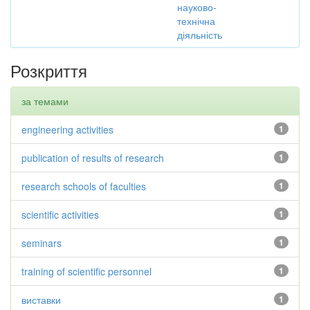
науково-
технічна
діяльність
Розкриття
за темами
engineering activities
1
publication of results of research
1
research schools of faculties
1
scientific activities
1
seminars
1
training of scientific personnel
1
виставки
1