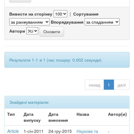
Вивести на сторінку
|
Сортування
Впорядкування
Автори
Результати 1-1 зі 1 (час пошуку: 0.002 секунди).
назад
1
далі
Знайдені матеріали:
Тип
Дата
Дата
Назва
Автор(и)
випуску
внесення
Article
1-січ-2011
24-гру-2015
Наукова та
-