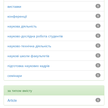
виставки
1
конференції
1
наукова діяльність
1
науково-дослідна робота студентів
1
науково-технічна діяльність
1
наукові школи факультетів
1
підготовка наукових кадрів
1
семінари
1
за типом вмісту
Article
1