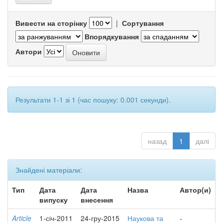
Вивести на сторінку
|
Сортування
Впорядкування
Автори
Результати 1-1 зі 1 (час пошуку: 0.001 секунди).
назад
1
далі
Знайдені матеріали:
Тип
Дата
Дата
Назва
Автор(и)
випуску
внесення
Article
1-січ-2011
24-гру-2015
Наукова та
-