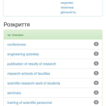
науково-
технічна
діяльність
Розкриття
за темами
conferences
1
engineering activities
1
publication of results of research
1
research schools of faculties
1
scientific-research work of students
1
seminars
1
training of scientific personnel
1