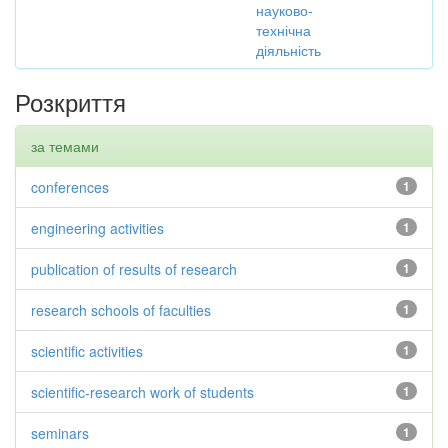
науково-
технічна
діяльність
Розкриття
за темами
conferences
1
engineering activities
1
publication of results of research
1
research schools of faculties
1
scientific activities
1
scientific-research work of students
1
seminars
1