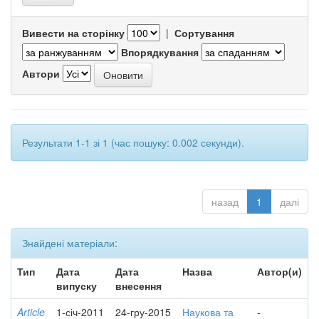
Вивести на сторінку
|
Сортування
Впорядкування
Автори
Результати 1-1 зі 1 (час пошуку: 0.002 секунди).
назад
1
далі
Знайдені матеріали:
Тип
Дата
Дата
Назва
Автор(и)
випуску
внесення
Article
1-січ-2011
24-гру-2015
Наукова та
-