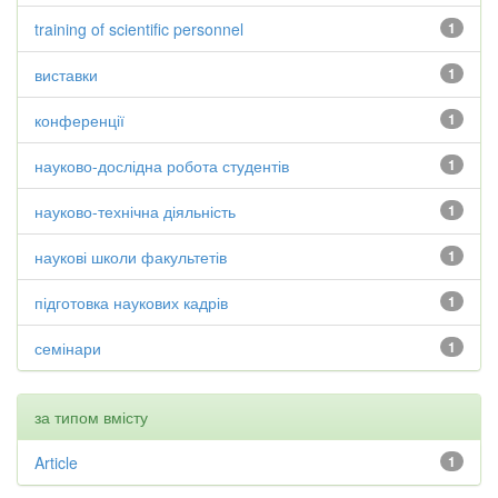
training of scientific personnel
1
виставки
1
конференції
1
науково-дослідна робота студентів
1
науково-технічна діяльність
1
наукові школи факультетів
1
підготовка наукових кадрів
1
семінари
1
за типом вмісту
Article
1