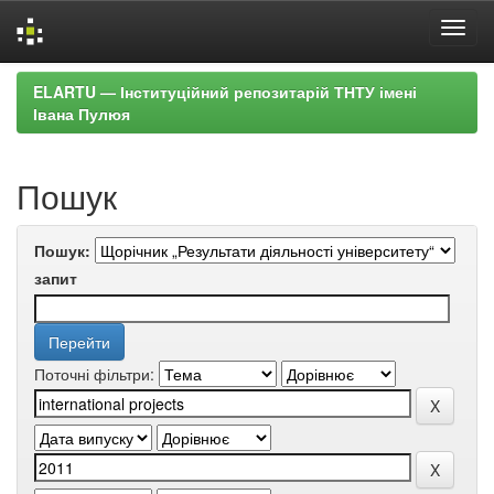
Skip
ELARTU — Інституційний репозитарій ТНТУ імені
navigation
Івана Пулюя
Пошук
Пошук:
запит
Поточні фільтри: