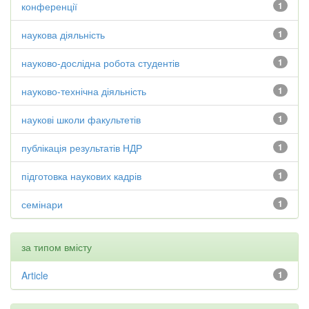
конференції
1
наукова діяльність
1
науково-дослідна робота студентів
1
науково-технічна діяльність
1
наукові школи факультетів
1
публікація результатів НДР
1
підготовка наукових кадрів
1
семінари
1
за типом вмісту
Article
1