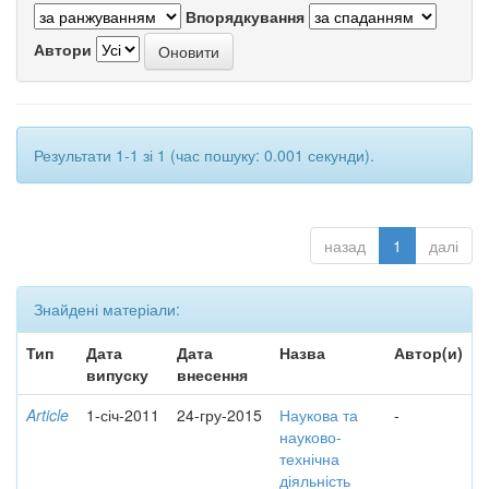
Впорядкування
Автори
Результати 1-1 зі 1 (час пошуку: 0.001 секунди).
назад
1
далі
Знайдені матеріали:
Тип
Дата
Дата
Назва
Автор(и)
випуску
внесення
Article
1-січ-2011
24-гру-2015
Наукова та
-
науково-
технічна
діяльність