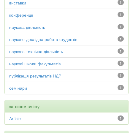
виставки
1
конференції
1
наукова діяльність
1
науково-дослідна робота студентів
1
науково-технічна діяльність
1
наукові школи факультетів
1
публікація результатів НДР
1
семінари
1
за типом вмісту
Article
1