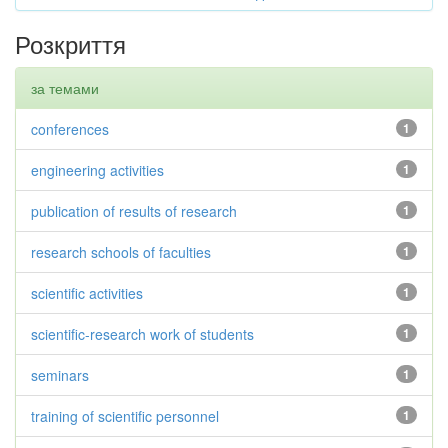
Розкриття
за темами
conferences
1
engineering activities
1
publication of results of research
1
research schools of faculties
1
scientific activities
1
scientific-research work of students
1
seminars
1
training of scientific personnel
1