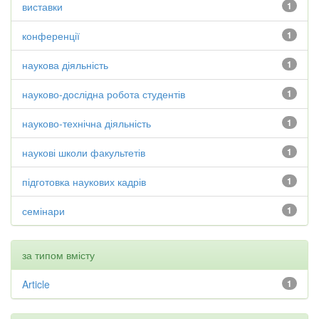
виставки
1
конференції
1
наукова діяльність
1
науково-дослідна робота студентів
1
науково-технічна діяльність
1
наукові школи факультетів
1
підготовка наукових кадрів
1
семінари
1
за типом вмісту
Article
1