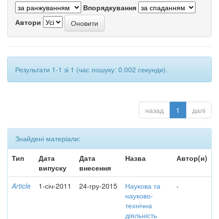
Впорядкування
Автори
Результати 1-1 зі 1 (час пошуку: 0.002 секунди).
назад
1
далі
Знайдені матеріали:
Тип
Дата
Дата
Назва
Автор(и)
випуску
внесення
Article
1-січ-2011
24-гру-2015
Наукова та
-
науково-
технічна
діяльність