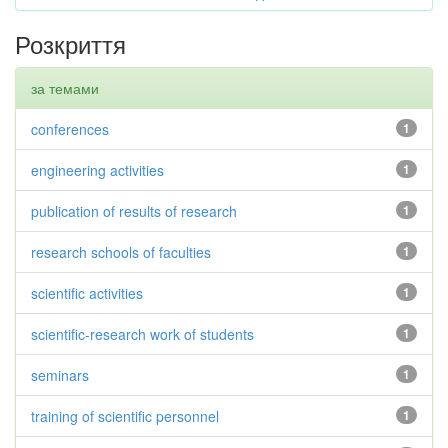
Розкриття
за темами
conferences
1
engineering activities
1
publication of results of research
1
research schools of faculties
1
scientific activities
1
scientific-research work of students
1
seminars
1
training of scientific personnel
1