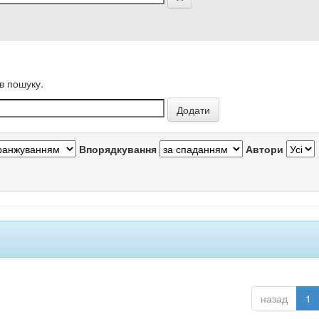
в пошуку.
Впорядкування
Автори
назад
1