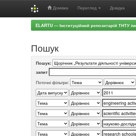
Домівка
Перегляд
Довідка
Skip
ELARTU — Інституційний репозитарій ТНТУ ім
navigation
Пошук
Пошук:
запит
Поточні фільтри: