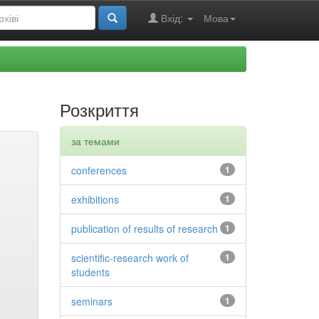
Вхід:
Мова
Розкриття
за темами
conferences
1
exhibitions
1
publication of results of research
1
scientific-research work of
1
students
seminars
1