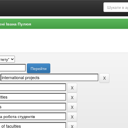
ені Івана Пулюя