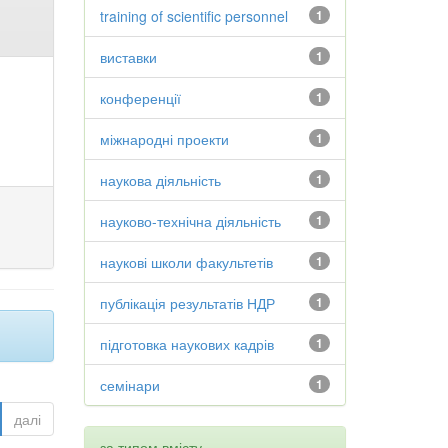
training of scientific personnel
1
виставки
1
конференції
1
міжнародні проекти
1
наукова діяльність
1
науково-технічна діяльність
1
наукові школи факультетів
1
публікація результатів НДР
1
підготовка наукових кадрів
1
семінари
1
далі
за типом вмісту