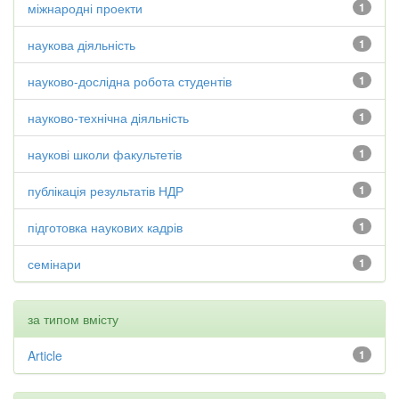
міжнародні проекти
1
наукова діяльність
1
науково-дослідна робота студентів
1
науково-технічна діяльність
1
наукові школи факультетів
1
публікація результатів НДР
1
підготовка наукових кадрів
1
семінари
1
за типом вмісту
Article
1