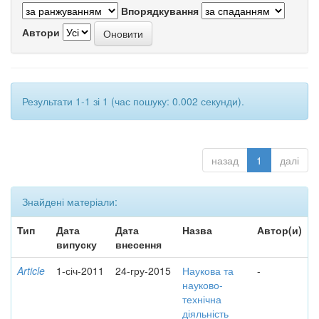
Впорядкування
Автори
Результати 1-1 зі 1 (час пошуку: 0.002 секунди).
назад
1
далі
Знайдені матеріали:
Тип
Дата
Дата
Назва
Автор(и)
випуску
внесення
Article
1-січ-2011
24-гру-2015
Наукова та
-
науково-
технічна
діяльність