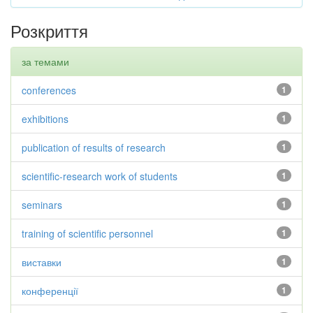
Розкриття
за темами
conferences
1
exhibitions
1
publication of results of research
1
scientific-research work of students
1
seminars
1
training of scientific personnel
1
виставки
1
конференції
1