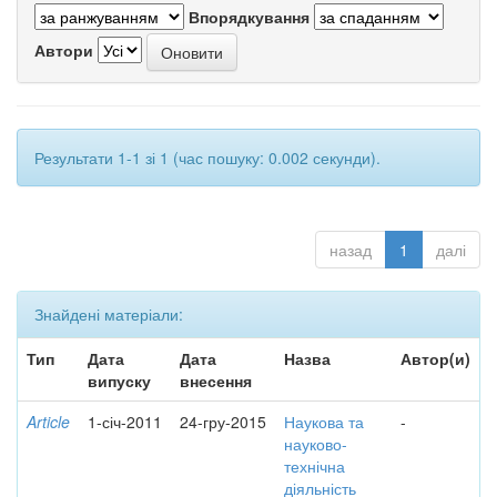
Впорядкування
Автори
Результати 1-1 зі 1 (час пошуку: 0.002 секунди).
назад
1
далі
Знайдені матеріали:
Тип
Дата
Дата
Назва
Автор(и)
випуску
внесення
Article
1-січ-2011
24-гру-2015
Наукова та
-
науково-
технічна
діяльність