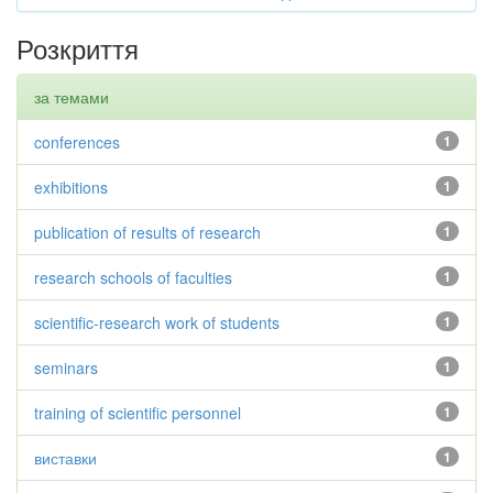
Розкриття
за темами
conferences
1
exhibitions
1
publication of results of research
1
research schools of faculties
1
scientific-research work of students
1
seminars
1
training of scientific personnel
1
виставки
1