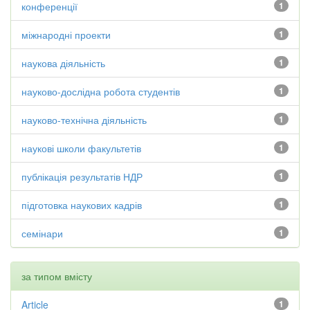
конференції
1
міжнародні проекти
1
наукова діяльність
1
науково-дослідна робота студентів
1
науково-технічна діяльність
1
наукові школи факультетів
1
публікація результатів НДР
1
підготовка наукових кадрів
1
семінари
1
за типом вмісту
Article
1