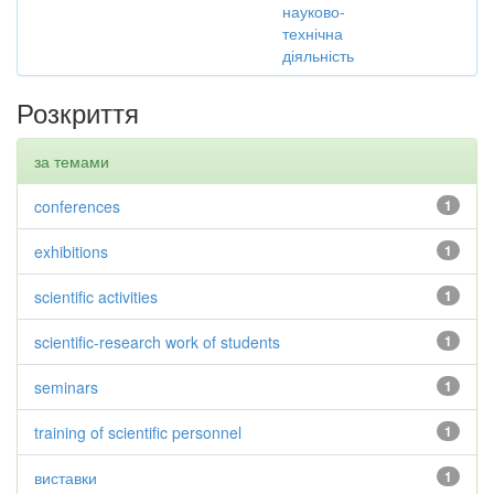
науково-
технічна
діяльність
Розкриття
за темами
conferences
1
exhibitions
1
scientific activities
1
scientific-research work of students
1
seminars
1
training of scientific personnel
1
виставки
1