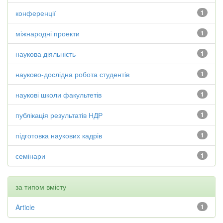
конференції
1
міжнародні проекти
1
наукова діяльність
1
науково-дослідна робота студентів
1
наукові школи факультетів
1
публікація результатів НДР
1
підготовка наукових кадрів
1
семінари
1
за типом вмісту
Article
1