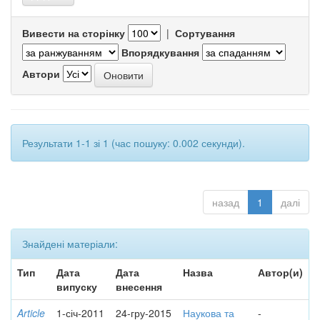
Вивести на сторінку
|
Сортування
Впорядкування
Автори
Результати 1-1 зі 1 (час пошуку: 0.002 секунди).
назад
1
далі
Знайдені матеріали:
Тип
Дата
Дата
Назва
Автор(и)
випуску
внесення
Article
1-січ-2011
24-гру-2015
Наукова та
-