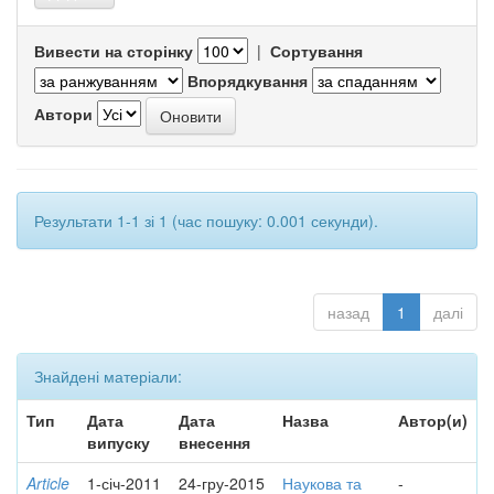
Вивести на сторінку
|
Сортування
Впорядкування
Автори
Результати 1-1 зі 1 (час пошуку: 0.001 секунди).
назад
1
далі
Знайдені матеріали:
Тип
Дата
Дата
Назва
Автор(и)
випуску
внесення
Article
1-січ-2011
24-гру-2015
Наукова та
-