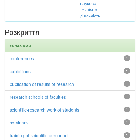
науково-
технічна
діяльність
Розкриття
за темами
conferences
1
exhibitions
1
publication of results of research
1
research schools of faculties
1
scientific-research work of students
1
seminars
1
training of scientific personnel
1