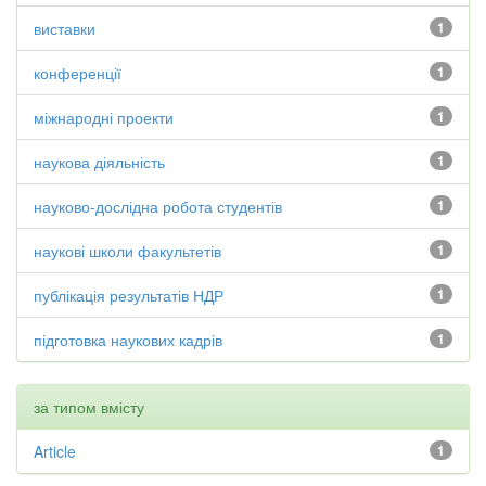
виставки
1
конференції
1
міжнародні проекти
1
наукова діяльність
1
науково-дослідна робота студентів
1
наукові школи факультетів
1
публікація результатів НДР
1
підготовка наукових кадрів
1
за типом вмісту
Article
1