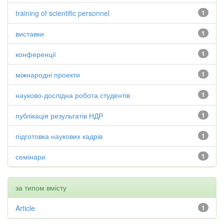
training of scientific personnel
1
виставки
1
конференції
1
міжнародні проекти
1
науково-дослідна робота студентів
1
публікація результатів НДР
1
підготовка наукових кадрів
1
семінари
1
за типом вмісту
Article
1