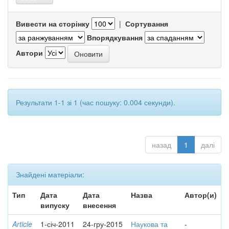
Вивести на сторінку
|
Сортування
Впорядкування
Автори
Результати 1-1 зі 1 (час пошуку: 0.004 секунди).
назад
1
далі
Знайдені матеріали:
Тип
Дата
Дата
Назва
Автор(и)
випуску
внесення
Article
1-січ-2011
24-гру-2015
Наукова та
-