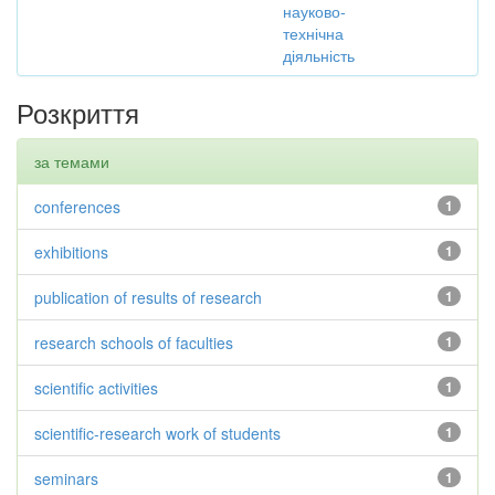
науково-
технічна
діяльність
Розкриття
за темами
conferences
1
exhibitions
1
publication of results of research
1
research schools of faculties
1
scientific activities
1
scientific-research work of students
1
seminars
1