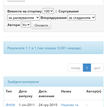
Вивести на сторінку
|
Сортування
Впорядкування
Автори
Результати 1-1 зі 1 (час пошуку: 0.001 секунди).
назад
1
далі
Знайдені матеріали:
Тип
Дата
Дата
Назва
Автор(и)
випуску
внесення
Article
1-січ-2011
24-гру-2015
Наукова та
-