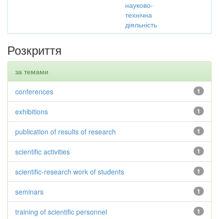
науково-
технічна
діяльність
Розкриття
за темами
conferences
1
exhibitions
1
publication of results of research
1
scientific activities
1
scientific-research work of students
1
seminars
1
training of scientific personnel
1