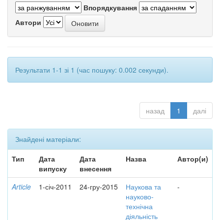
Впорядкування
Автори
Результати 1-1 зі 1 (час пошуку: 0.002 секунди).
назад
1
далі
Знайдені матеріали:
Тип
Дата
Дата
Назва
Автор(и)
випуску
внесення
Article
1-січ-2011
24-гру-2015
Наукова та
-
науково-
технічна
діяльність