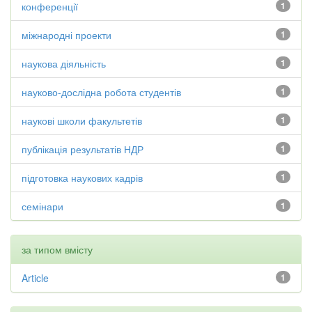
конференції
1
міжнародні проекти
1
наукова діяльність
1
науково-дослідна робота студентів
1
наукові школи факультетів
1
публікація результатів НДР
1
підготовка наукових кадрів
1
семінари
1
за типом вмісту
Article
1