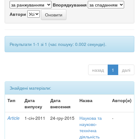
Впорядкування
Автори
Результати 1-1 зі 1 (час пошуку: 0.002 секунди).
назад
1
далі
Знайдені матеріали:
Тип
Дата
Дата
Назва
Автор(и)
випуску
внесення
Article
1-січ-2011
24-гру-2015
Наукова та
-
науково-
технічна
діяльність