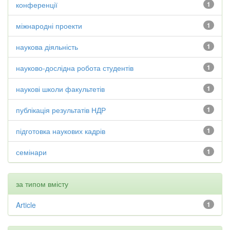
конференції
1
міжнародні проекти
1
наукова діяльність
1
науково-дослідна робота студентів
1
наукові школи факультетів
1
публікація результатів НДР
1
підготовка наукових кадрів
1
семінари
1
за типом вмісту
Article
1