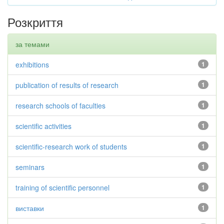
Розкриття
за темами
exhibitions
1
publication of results of research
1
research schools of faculties
1
scientific activities
1
scientific-research work of students
1
seminars
1
training of scientific personnel
1
виставки
1