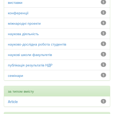
виставки
1
конференції
1
міжнародні проекти
1
наукова діяльність
1
науково-дослідна робота студентів
1
наукові школи факультетів
1
публікація результатів НДР
1
семінари
1
за типом вмісту
Article
1