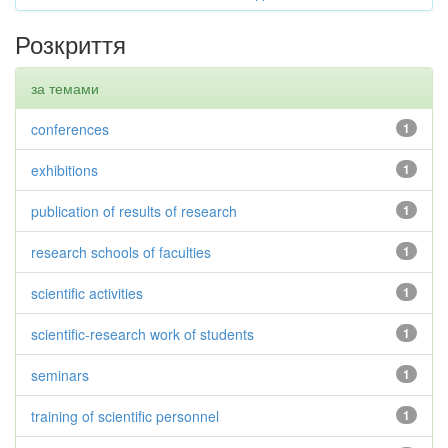
Розкриття
за темами
conferences
1
exhibitions
1
publication of results of research
1
research schools of faculties
1
scientific activities
1
scientific-research work of students
1
seminars
1
training of scientific personnel
1