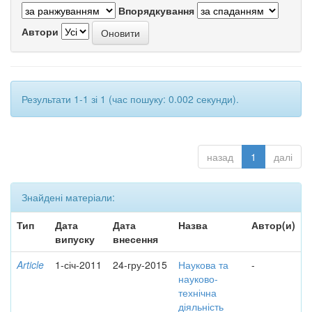
Впорядкування
Автори
Результати 1-1 зі 1 (час пошуку: 0.002 секунди).
назад
1
далі
Знайдені матеріали:
Тип
Дата
Дата
Назва
Автор(и)
випуску
внесення
Article
1-січ-2011
24-гру-2015
Наукова та
-
науково-
технічна
діяльність