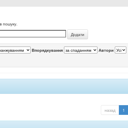
в пошуку.
Впорядкування
Автори
назад
1