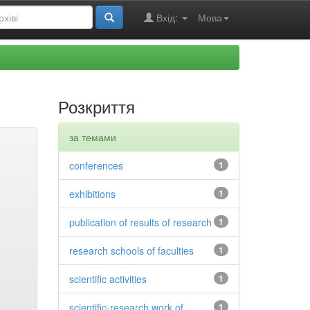
Вхід:
Мова
Розкриття
за темами
conferences
1
exhibitions
1
publication of results of research
1
research schools of faculties
1
scientific activities
1
scientific-research work of
1