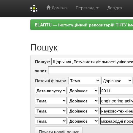
Домівка
Перегляд
Довідка
Skip
ELARTU — Інституційний репозитарій ТНТУ ім
navigation
Пошук
Пошук:
запит
Поточні фільтри:
Почати новий пошук