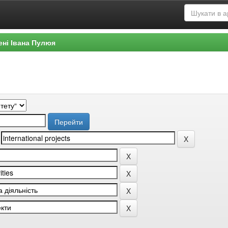
ені Івана Пулюя