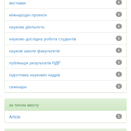
виставки
1
міжнародні проекти
1
наукова діяльність
1
науково-дослідна робота студентів
1
наукові школи факультетів
1
публікація результатів НДР
1
підготовка наукових кадрів
1
семінари
1
за типом вмісту
Article
1