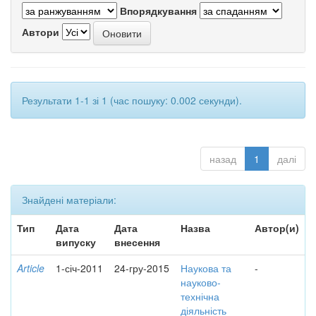
Впорядкування
Автори
Результати 1-1 зі 1 (час пошуку: 0.002 секунди).
назад
1
далі
Знайдені матеріали:
Тип
Дата
Дата
Назва
Автор(и)
випуску
внесення
Article
1-січ-2011
24-гру-2015
Наукова та
-
науково-
технічна
діяльність