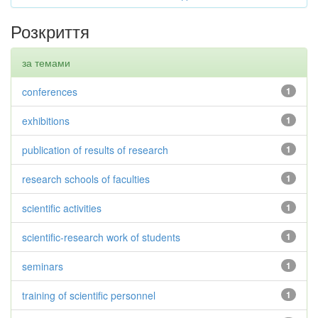
Розкриття
за темами
conferences
1
exhibitions
1
publication of results of research
1
research schools of faculties
1
scientific activities
1
scientific-research work of students
1
seminars
1
training of scientific personnel
1