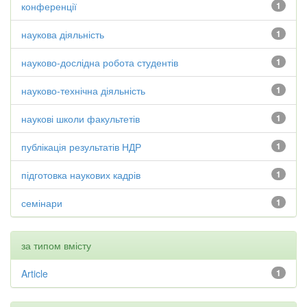
конференції
1
наукова діяльність
1
науково-дослідна робота студентів
1
науково-технічна діяльність
1
наукові школи факультетів
1
публікація результатів НДР
1
підготовка наукових кадрів
1
семінари
1
за типом вмісту
Article
1