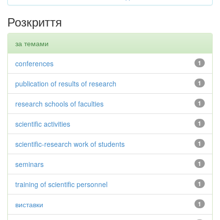
Розкриття
за темами
conferences
1
publication of results of research
1
research schools of faculties
1
scientific activities
1
scientific-research work of students
1
seminars
1
training of scientific personnel
1
виставки
1