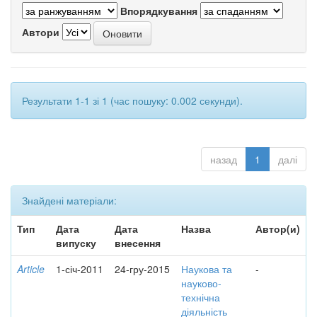
Впорядкування
Автори
Результати 1-1 зі 1 (час пошуку: 0.002 секунди).
назад
1
далі
Знайдені матеріали:
Тип
Дата
Дата
Назва
Автор(и)
випуску
внесення
Article
1-січ-2011
24-гру-2015
Наукова та
-
науково-
технічна
діяльність