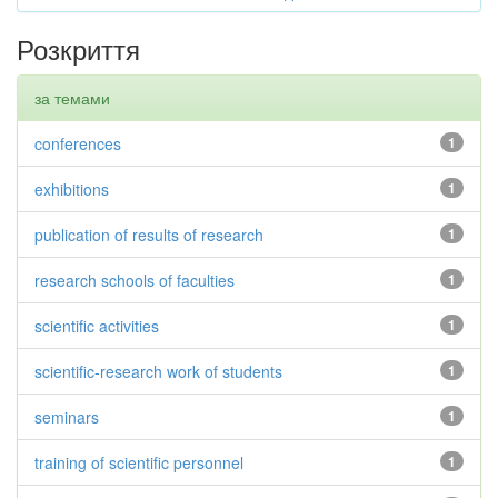
Розкриття
за темами
conferences
1
exhibitions
1
publication of results of research
1
research schools of faculties
1
scientific activities
1
scientific-research work of students
1
seminars
1
training of scientific personnel
1