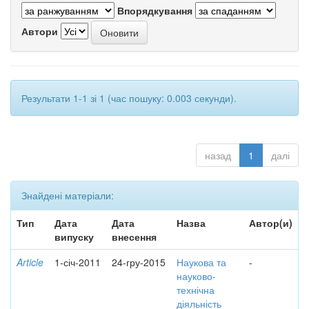
Впорядкування
Автори
Результати 1-1 зі 1 (час пошуку: 0.003 секунди).
назад
1
далі
Знайдені матеріали:
Тип
Дата
Дата
Назва
Автор(и)
випуску
внесення
Article
1-січ-2011
24-гру-2015
Наукова та
-
науково-
технічна
діяльність