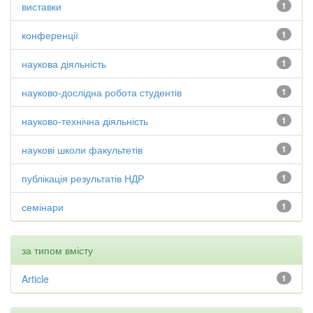
виставки
1
конференції
1
наукова діяльність
1
науково-дослідна робота студентів
1
науково-технічна діяльність
1
наукові школи факультетів
1
публікація результатів НДР
1
семінари
1
за типом вмісту
Article
1