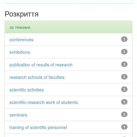
Розкриття
за темами
conferences
1
exhibitions
1
publication of results of research
1
research schools of faculties
1
scientific activities
1
scientific-research work of students
1
seminars
1
training of scientific personnel
1