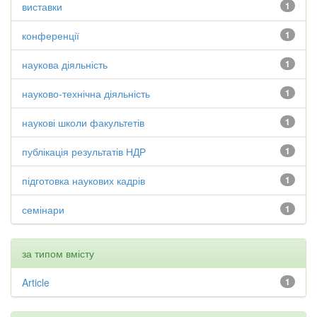
виставки
1
конференції
1
наукова діяльність
1
науково-технічна діяльність
1
наукові школи факультетів
1
публікація результатів НДР
1
підготовка наукових кадрів
1
семінари
1
за типом вмісту
Article
1