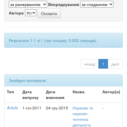
Впорядкування
Автори
Результати 1-1 зі 1 (час пошуку: 0.002 секунди).
назад
1
далі
Знайдені матеріали:
Тип
Дата
Дата
Назва
Автор(и)
випуску
внесення
Article
1-січ-2011
24-гру-2015
Наукова та
-
науково-
технічна
діяльність