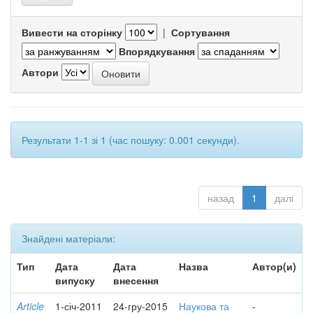
Вивести на сторінку
|
Сортування
Впорядкування
Автори
Результати 1-1 зі 1 (час пошуку: 0.001 секунди).
назад
1
далі
Знайдені матеріали:
Тип
Дата
Дата
Назва
Автор(и)
випуску
внесення
Article
1-січ-2011
24-гру-2015
Наукова та
-