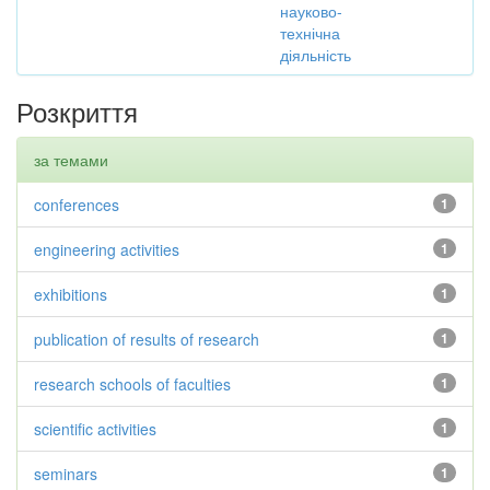
науково-
технічна
діяльність
Розкриття
за темами
conferences
1
engineering activities
1
exhibitions
1
publication of results of research
1
research schools of faculties
1
scientific activities
1
seminars
1