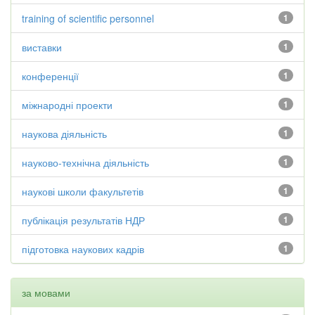
training of scientific personnel
1
виставки
1
конференції
1
міжнародні проекти
1
наукова діяльність
1
науково-технічна діяльність
1
наукові школи факультетів
1
публікація результатів НДР
1
підготовка наукових кадрів
1
за мовами