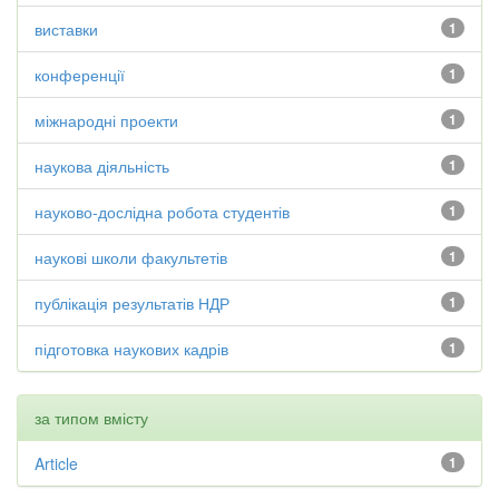
виставки
1
конференції
1
міжнародні проекти
1
наукова діяльність
1
науково-дослідна робота студентів
1
наукові школи факультетів
1
публікація результатів НДР
1
підготовка наукових кадрів
1
за типом вмісту
Article
1