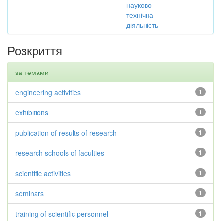
науково-
технічна
діяльність
Розкриття
за темами
engineering activities
1
exhibitions
1
publication of results of research
1
research schools of faculties
1
scientific activities
1
seminars
1
training of scientific personnel
1