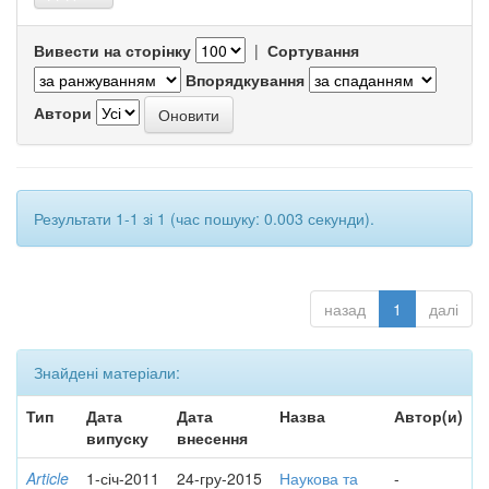
Вивести на сторінку
|
Сортування
Впорядкування
Автори
Результати 1-1 зі 1 (час пошуку: 0.003 секунди).
назад
1
далі
Знайдені матеріали:
Тип
Дата
Дата
Назва
Автор(и)
випуску
внесення
Article
1-січ-2011
24-гру-2015
Наукова та
-