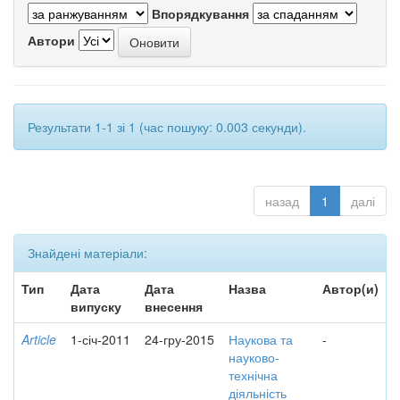
Впорядкування
Автори
Результати 1-1 зі 1 (час пошуку: 0.003 секунди).
назад
1
далі
Знайдені матеріали:
Тип
Дата
Дата
Назва
Автор(и)
випуску
внесення
Article
1-січ-2011
24-гру-2015
Наукова та
-
науково-
технічна
діяльність