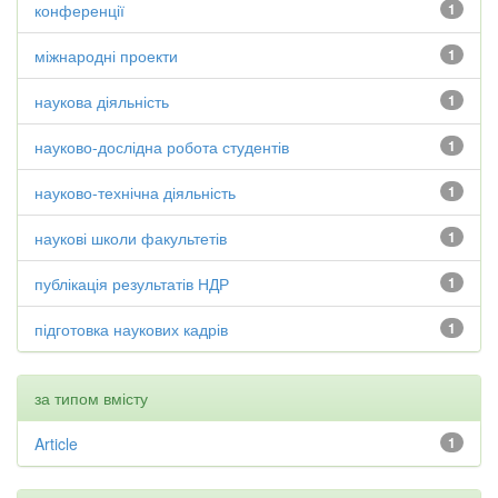
конференції
1
міжнародні проекти
1
наукова діяльність
1
науково-дослідна робота студентів
1
науково-технічна діяльність
1
наукові школи факультетів
1
публікація результатів НДР
1
підготовка наукових кадрів
1
за типом вмісту
Article
1