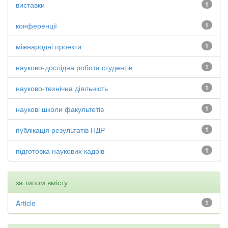
виставки
1
конференції
1
міжнародні проекти
1
науково-дослідна робота студентів
1
науково-технічна діяльність
1
наукові школи факультетів
1
публікація результатів НДР
1
підготовка наукових кадрів
1
за типом вмісту
Article
1