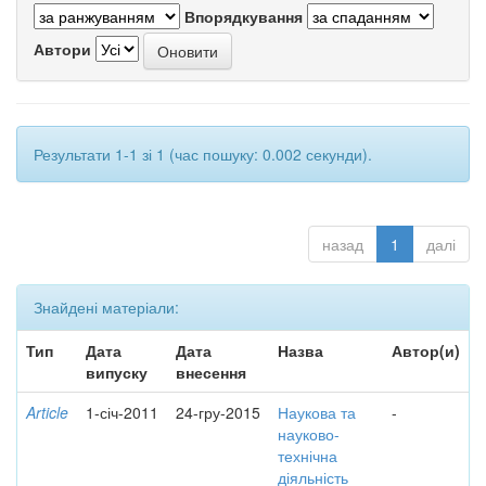
Впорядкування
Автори
Результати 1-1 зі 1 (час пошуку: 0.002 секунди).
назад
1
далі
Знайдені матеріали:
Тип
Дата
Дата
Назва
Автор(и)
випуску
внесення
Article
1-січ-2011
24-гру-2015
Наукова та
-
науково-
технічна
діяльність