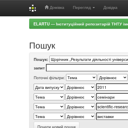
Домівка
Перегляд
Довідка
Skip
ELARTU — Інституційний репозитарій ТНТУ ім
navigation
Пошук
Пошук:
запит
Поточні фільтри:
Почати новий пошук