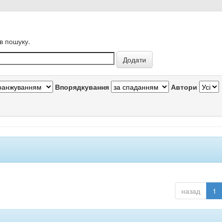
в пошуку.
Впорядкування
Автори
назад
1