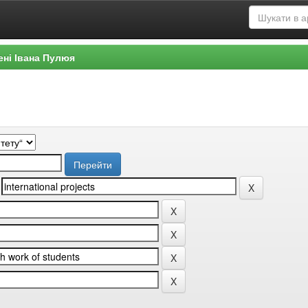
ені Івана Пулюя