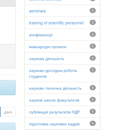
seminars
1
training of scientific personnel
1
конференції
1
міжнародні проекти
1
наукова діяльність
1
науково-дослідна робота
1
студентів
науково-технічна діяльність
1
наукові школи факультетів
1
далі
публікація результатів НДР
1
підготовка наукових кадрів
1