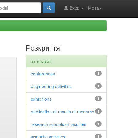
Вхід:
Мова
Розкриття
за темами
conferences
1
engineering activities
1
exhibitions
1
publication of results of research
1
research schools of faculties
1
scientific activities
1