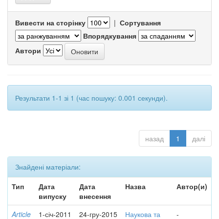
Вивести на сторінку
|
Сортування
Впорядкування
Автори
Результати 1-1 зі 1 (час пошуку: 0.001 секунди).
назад
1
далі
Знайдені матеріали:
Тип
Дата
Дата
Назва
Автор(и)
випуску
внесення
Article
1-січ-2011
24-гру-2015
Наукова та
-