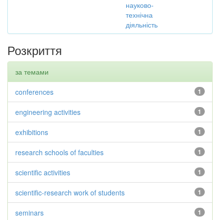
науково-
технічна
діяльність
Розкриття
за темами
conferences
1
engineering activities
1
exhibitions
1
research schools of faculties
1
scientific activities
1
scientific-research work of students
1
seminars
1