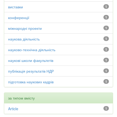
виставки
1
конференції
1
міжнародні проекти
1
наукова діяльність
1
науково-технічна діяльність
1
наукові школи факультетів
1
публікація результатів НДР
1
підготовка наукових кадрів
1
за типом вмісту
Article
1