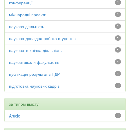
конференції
1
міжнародні проекти
1
наукова діяльність
1
науково-дослідна робота студентів
1
науково-технічна діяльність
1
наукові школи факультетів
1
публікація результатів НДР
1
підготовка наукових кадрів
1
за типом вмісту
Article
1