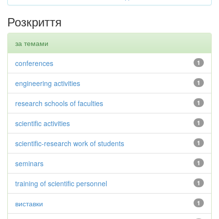
Розкриття
за темами
conferences
1
engineering activities
1
research schools of faculties
1
scientific activities
1
scientific-research work of students
1
seminars
1
training of scientific personnel
1
виставки
1