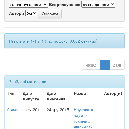
Впорядкування
Автори
Результати 1-1 зі 1 (час пошуку: 0.002 секунди).
назад
1
далі
Знайдені матеріали:
Тип
Дата
Дата
Назва
Автор(и)
випуску
внесення
Article
1-січ-2011
24-гру-2015
Наукова та
-
науково-
технічна
діяльність