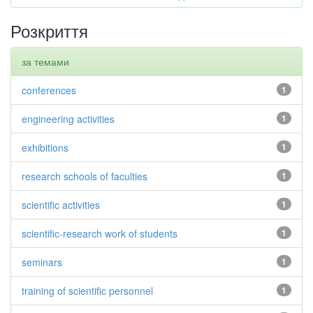
Розкриття
за темами
conferences
1
engineering activities
1
exhibitions
1
research schools of faculties
1
scientific activities
1
scientific-research work of students
1
seminars
1
training of scientific personnel
1