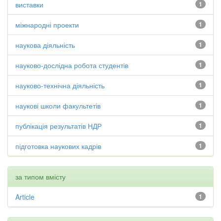
виставки
1
міжнародні проекти
1
наукова діяльність
1
науково-дослідна робота студентів
1
науково-технічна діяльність
1
наукові школи факультетів
1
публікація результатів НДР
1
підготовка наукових кадрів
1
за типом вмісту
Article
1