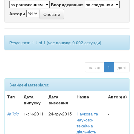
Впорядкування
Автори
Результати 1-1 зі 1 (час пошуку: 0.002 секунди).
назад
1
далі
Знайдені матеріали:
Тип
Дата
Дата
Назва
Автор(и)
випуску
внесення
Article
1-січ-2011
24-гру-2015
Наукова та
-
науково-
технічна
діяльність