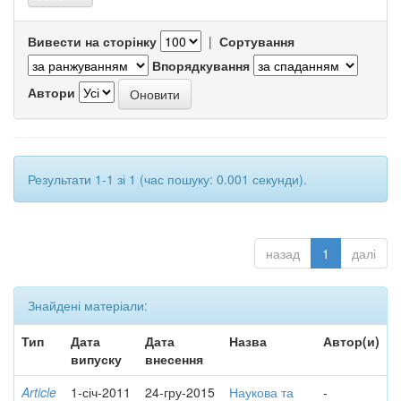
Вивести на сторінку
|
Сортування
Впорядкування
Автори
Результати 1-1 зі 1 (час пошуку: 0.001 секунди).
назад
1
далі
Знайдені матеріали:
Тип
Дата
Дата
Назва
Автор(и)
випуску
внесення
Article
1-січ-2011
24-гру-2015
Наукова та
-