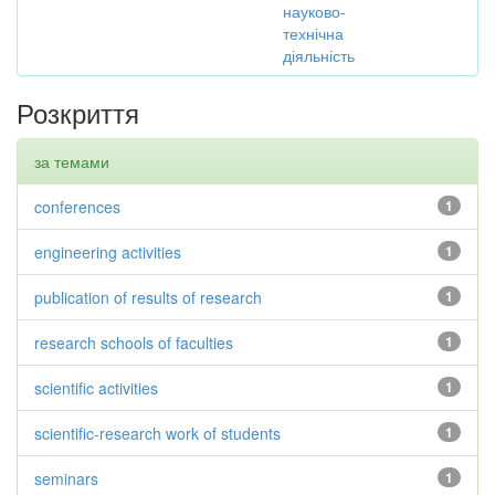
науково-
технічна
діяльність
Розкриття
за темами
conferences
1
engineering activities
1
publication of results of research
1
research schools of faculties
1
scientific activities
1
scientific-research work of students
1
seminars
1