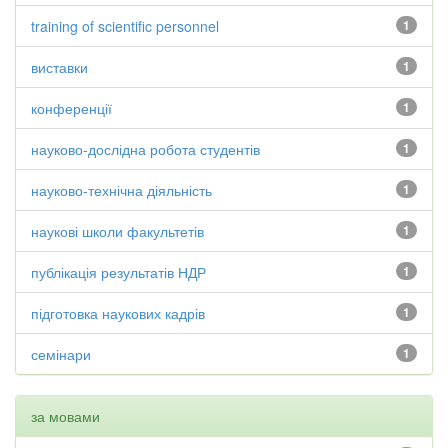
training of scientific personnel
1
виставки
1
конференції
1
науково-дослідна робота студентів
1
науково-технічна діяльність
1
наукові школи факультетів
1
публікація результатів НДР
1
підготовка наукових кадрів
1
семінари
1
за мовами