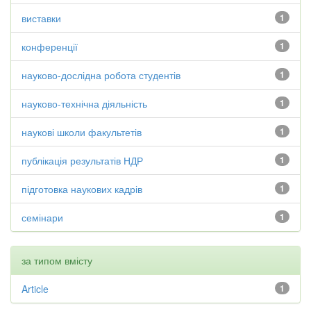
виставки
1
конференції
1
науково-дослідна робота студентів
1
науково-технічна діяльність
1
наукові школи факультетів
1
публікація результатів НДР
1
підготовка наукових кадрів
1
семінари
1
за типом вмісту
Article
1