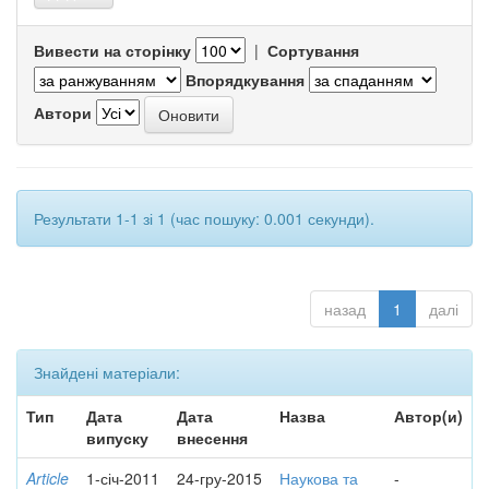
Вивести на сторінку
|
Сортування
Впорядкування
Автори
Результати 1-1 зі 1 (час пошуку: 0.001 секунди).
назад
1
далі
Знайдені матеріали:
Тип
Дата
Дата
Назва
Автор(и)
випуску
внесення
Article
1-січ-2011
24-гру-2015
Наукова та
-