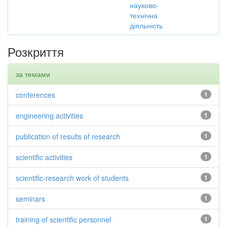
науково-
технічна
діяльність
Розкриття
за темами
conferences
1
engineering activities
1
publication of results of research
1
scientific activities
1
scientific-research work of students
1
seminars
1
training of scientific personnel
1