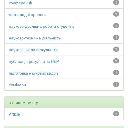
конференції
1
міжнародні проекти
1
науково-дослідна робота студентів
1
науково-технічна діяльність
1
наукові школи факультетів
1
публікація результатів НДР
1
підготовка наукових кадрів
1
семінари
1
за типом вмісту
Article
1