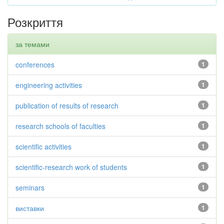
Розкриття
за темами
conferences
1
engineering activities
1
publication of results of research
1
research schools of faculties
1
scientific activities
1
scientific-research work of students
1
seminars
1
виставки
1