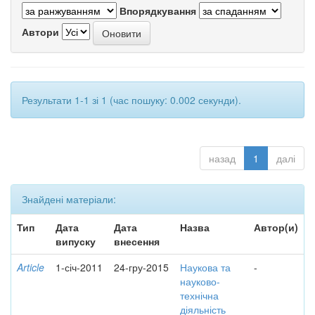
Впорядкування
Автори
Результати 1-1 зі 1 (час пошуку: 0.002 секунди).
назад
1
далі
Знайдені матеріали:
Тип
Дата
Дата
Назва
Автор(и)
випуску
внесення
Article
1-січ-2011
24-гру-2015
Наукова та
-
науково-
технічна
діяльність