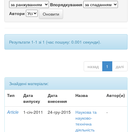
Впорядкування
Автори
Результати 1-1 зі 1 (час пошуку: 0.001 секунди).
назад
1
далі
Знайдені матеріали:
Тип
Дата
Дата
Назва
Автор(и)
випуску
внесення
Article
1-січ-2011
24-гру-2015
Наукова та
-
науково-
технічна
діяльність