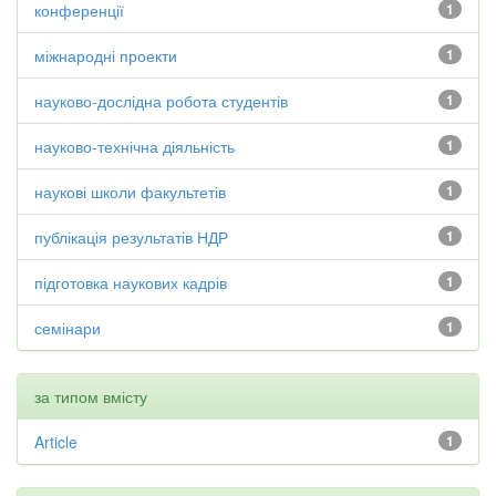
конференції
1
міжнародні проекти
1
науково-дослідна робота студентів
1
науково-технічна діяльність
1
наукові школи факультетів
1
публікація результатів НДР
1
підготовка наукових кадрів
1
семінари
1
за типом вмісту
Article
1