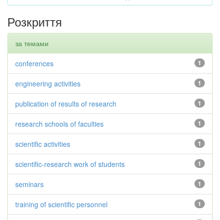
Розкриття
за темами
conferences
1
engineering activities
1
publication of results of research
1
research schools of faculties
1
scientific activities
1
scientific-research work of students
1
seminars
1
training of scientific personnel
1