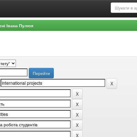
ені Івана Пулюя