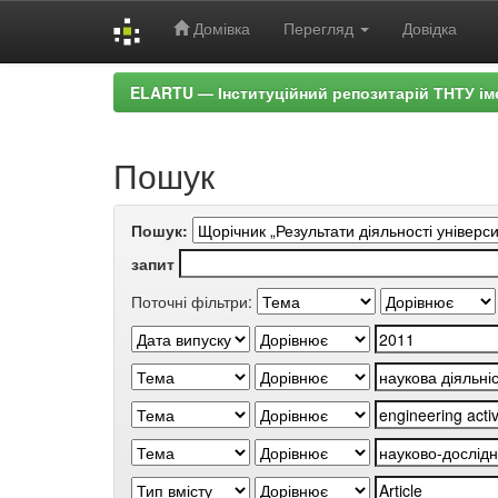
Домівка
Перегляд
Довідка
Skip
ELARTU — Інституційний репозитарій ТНТУ ім
navigation
Пошук
Пошук:
запит
Поточні фільтри: