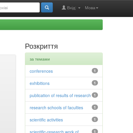
Вхід:
Мова
Розкриття
за темами
conferences
1
exhibitions
1
publication of results of research
1
research schools of faculties
1
scientific activities
1
scientific-research work of
1