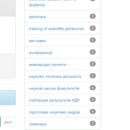
students
seminars
1
training of scientific personnel
1
виставки
1
конференції
1
міжнародні проекти
1
науково-технічна діяльність
1
наукові школи факультетів
1
публікація результатів НДР
1
підготовка наукових кадрів
1
далі
семінари
1