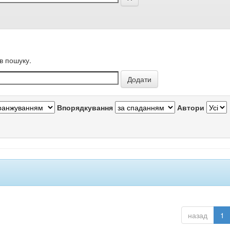
в пошуку.
Впорядкування
Автори
назад
1