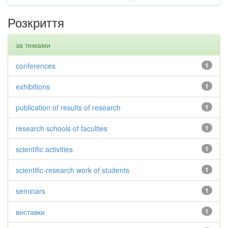
Розкриття
за темами
conferences
1
exhibitions
1
publication of results of research
1
research schools of faculties
1
scientific activities
1
scientific-research work of students
1
seminars
1
виставки
1