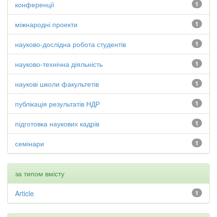
конференції
1
міжнародні проекти
1
науково-дослідна робота студентів
1
науково-технічна діяльність
1
наукові школи факультетів
1
публікація результатів НДР
1
підготовка наукових кадрів
1
семінари
1
за типом вмісту
Article
1