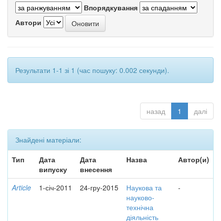
Впорядкування
Автори
Результати 1-1 зі 1 (час пошуку: 0.002 секунди).
назад
1
далі
Знайдені матеріали:
Тип
Дата
Дата
Назва
Автор(и)
випуску
внесення
Article
1-січ-2011
24-гру-2015
Наукова та
-
науково-
технічна
діяльність