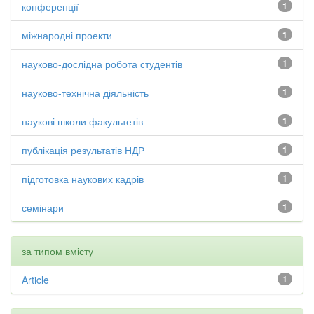
конференції
1
міжнародні проекти
1
науково-дослідна робота студентів
1
науково-технічна діяльність
1
наукові школи факультетів
1
публікація результатів НДР
1
підготовка наукових кадрів
1
семінари
1
за типом вмісту
Article
1