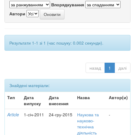
Впорядкування
Автори
Результати 1-1 зі 1 (час пошуку: 0.002 секунди).
назад
1
далі
Знайдені матеріали:
Тип
Дата
Дата
Назва
Автор(и)
випуску
внесення
Article
1-січ-2011
24-гру-2015
Наукова та
-
науково-
технічна
діяльність