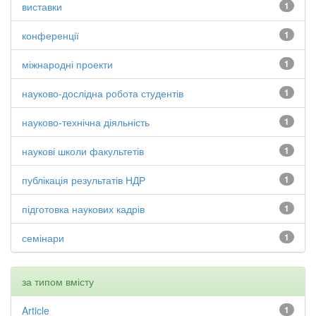
виставки
1
конференції
1
міжнародні проекти
1
науково-дослідна робота студентів
1
науково-технічна діяльність
1
наукові школи факультетів
1
публікація результатів НДР
1
підготовка наукових кадрів
1
семінари
1
за типом вмісту
Article
1