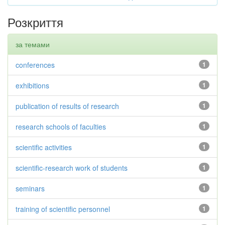
Розкриття
за темами
conferences
1
exhibitions
1
publication of results of research
1
research schools of faculties
1
scientific activities
1
scientific-research work of students
1
seminars
1
training of scientific personnel
1